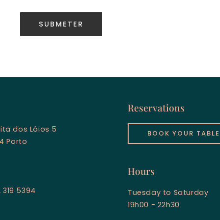
Reservations
eita dos Lóios 5
BOOK YOUR TABLE
4 Porto
Hours
 319 5394
Tuesday to Saturday
19h00 - 22h30