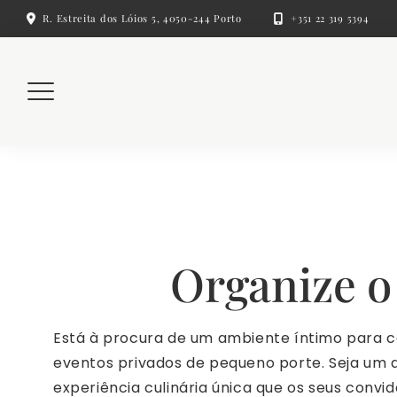
Skip
R. Estreita dos Lóios 5, 4050-244 Porto
+351 22 319 5394
to
content
Organize o
Está à procura de um ambiente íntimo para c
eventos privados de pequeno porte. Seja u
experiência culinária única que os seus convi