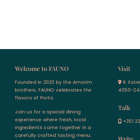
Welcome to FAUNO
Visit
Founded in 2023 by the Amorim
R. Estr
brothers, FAUNO celebrates the
4050-24
flavors of Porto.
Talk
Join us for a special dining
experience where fresh, local
+351 22
ingredients come together in a
carefully crafted tasting menu.
Write