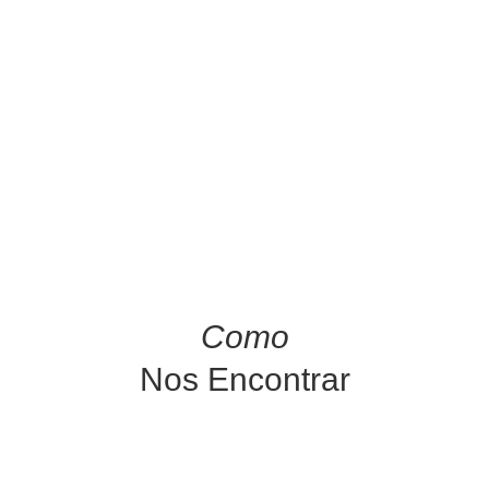
Como
Nos Encontrar
O Fauno localiza-se na encantadora e menos
movimentada Rua Estreita de Lóios, um verdadeiro