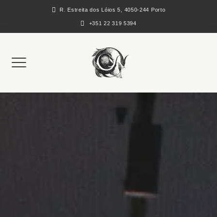
Skip
R. Estreita dos Lóios 5, 4050-244 Porto
to
+351 22 319 5394
content